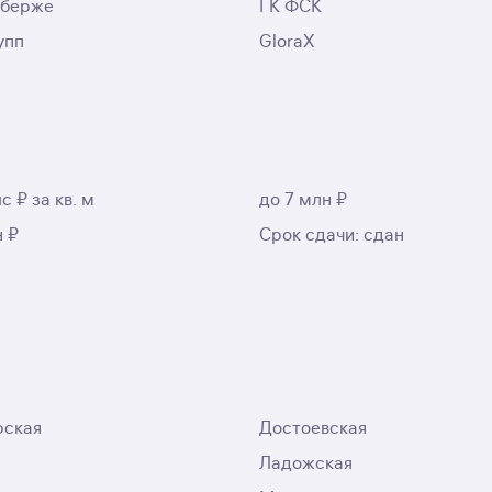
аберже
ГК ФСК
упп
GloraX
с ₽ за кв. м
до 7 млн ₽
н ₽
Срок сдачи: сдан
рская
Достоевская
Ладожская