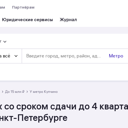
вам
Партнёрам
Юридические сервисы
г
а всё
Метро
›
›
до 15 млн ₽
у метро Купчино
 со сроком сдачи до 4 кварт
анкт-Петербурге