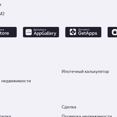
а
М2
Ипотечный калькулятор
 недвижимости
Сделка
делки
Проверка недвижимости