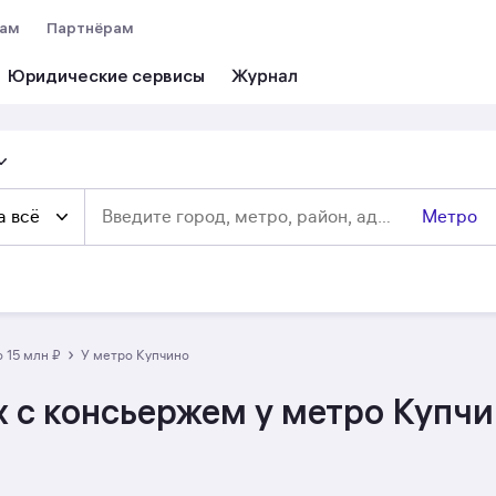
вам
Партнёрам
Юридические сервисы
а всё
Метро
›
до 15 млн ₽
у метро Купчино
 c консьержем у метро Купчин