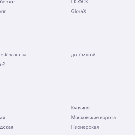
аберже
ГК ФСК
упп
GloraX
с ₽ за кв. м
до 7 млн ₽
н ₽
Купчино
ая
Московские ворота
дская
Пионерская