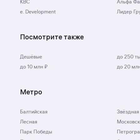
КВС
Альфа Ф
e. Development
Лидер Гр
Посмотрите также
Дешёвые
до 250 ты
до 10 млн ₽
до 20 мл
Метро
Балтийская
Звёздная
Лесная
Московск
Парк Победы
Петрогра