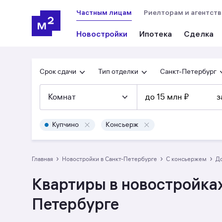
Частным лицам
Риелторам и агентст
Новостройки
Ипотека
Сделка
Срок сдачи
Тип отделки
Санкт-Петербург
Комнат
до 15 млн ₽
з
Купчино
Консьерж
›
›
›
Главная
Новостройки в Санкт-Петербурге
с консьержем
Квартиры в новостройках
Петербурге