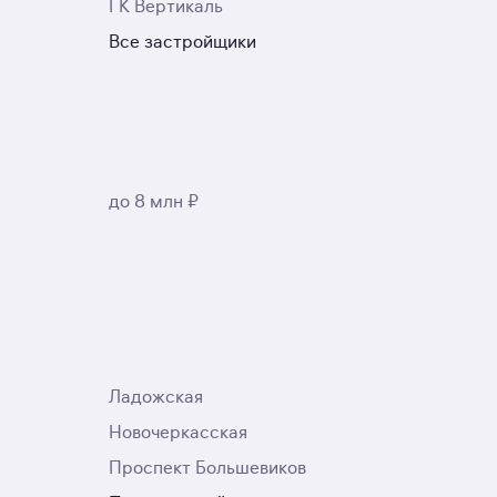
ГК Вертикаль
Все застройщики
до 8 млн ₽
Ладожская
Новочеркасская
Проспект Большевиков