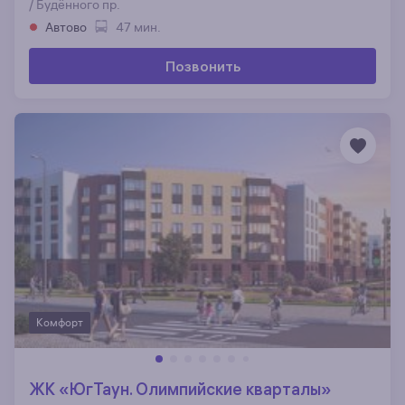
/ Будённого пр.
Автово
47 мин.
Позвонить
Комфорт
ЖК «ЮгТаун. Олимпийские кварталы»