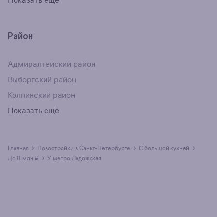
Показать ещё
Район
Адмиралтейский район
Выборгский район
Колпинский район
Показать ещё
›
›
›
Главная
Новостройки в Санкт-Петербурге
с большой кухней
›
до 8 млн ₽
у метро Ладожская