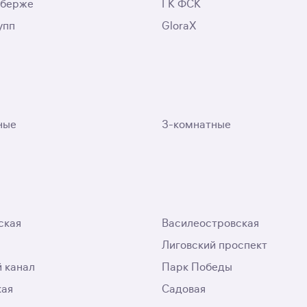
аберже
ГК ФСК
упп
GloraX
ные
3-комнатные
ская
Василеостровская
Лиговский проспект
 канал
Парк Победы
кая
Садовая