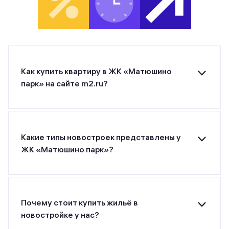
Как купить квартиру в ЖК «Матюшино
парк» на сайте m2.ru?
Для покупки квартиры в ЖК «Матюшино парк»
от застройщика ПИК оставьте заявку на
странице или позвоните застройщику по
указанному номеру телефона.
Какие типы новостроек представлены у
ЖК «Матюшино парк»?
ЖК «Матюшино парк» от застройщика ПИК
относится к классу комфорт. Минимальная
цена за м² — 153 600 рублей.
Почему стоит купить жильё в
новостройке у нас?