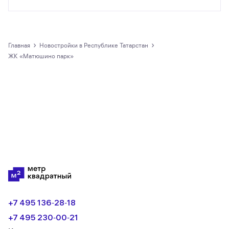
Все предложения о покупке квартир и
апартаментов на m2.ru представлены только
официальными застройщиками.
›
›
Главная
новостройки в Республике Татарстан
ЖК «Матюшино парк»
+7 495 136‑28‑18
+7 495 230‑00‑21