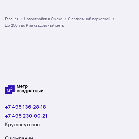
большой выбор квартир в новостройках с
подземной парковкой до 250 тыс ₽
за квадратный метр в Омске: в разделе
›
›
›
Главная
Новостройки в Омске
с подземной парковкой
размещено 4 ЖК. Гарантия сделки: вернём
до 250 тыс ₽ за квадратный метр
полную стоимость недвижимости, если что-то
пойдёт не так.
+7 495 136‑28‑18
+7 495 230‑00‑21
Круглосуточно
О компании