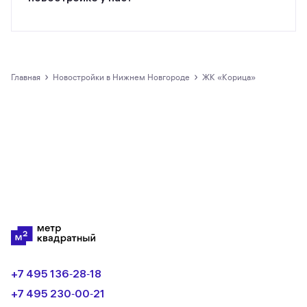
Все предложения о покупке квартир и
апартаментов на m2.ru представлены только
официальными застройщиками.
›
›
Главная
новостройки в Нижнем Новгороде
ЖК «Корица»
+7 495 136‑28‑18
+7 495 230‑00‑21