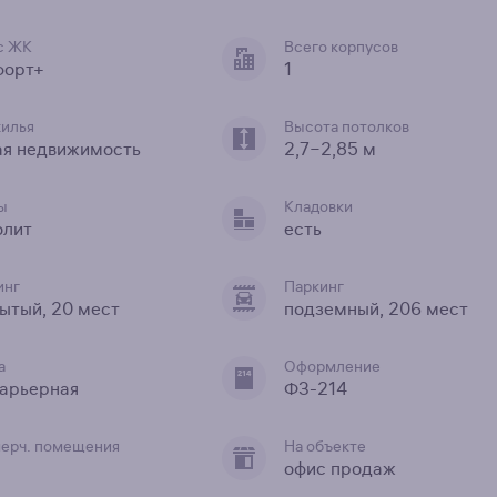
с ЖК
Всего корпусов
форт+
1
жилья
Высота потолков
ая недвижимость
2,7−2,85 м
ы
Кладовки
олит
есть
инг
Паркинг
ытый, 20 мест
подземный, 206 мест
а
Оформление
арьерная
ФЗ-214
ерч. помещения
На объекте
офис продаж