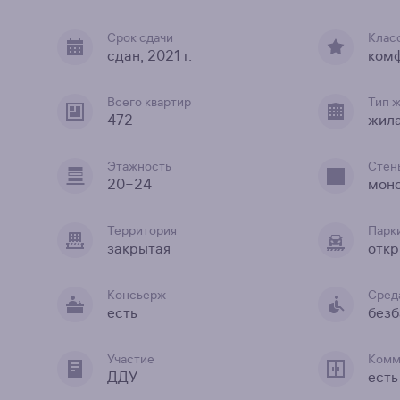
Срок сдачи
Клас
сдан, 2021 г.
ком
Всего квартир
Тип 
472
жил
Этажность
Стен
20−24
мон
Территория
Парк
закрытая
откр
Консьерж
Сред
есть
безб
Участие
Комм
ДДУ
есть