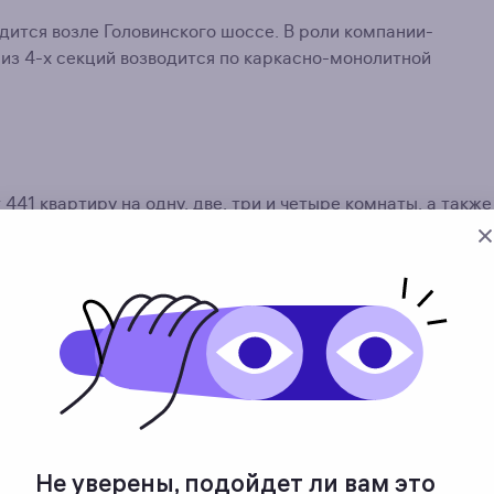
ится возле Головинского шоссе. В роли компании-
из 4-х секций возводится по каркасно-монолитной
41 квартиру на одну, две, три и четыре комнаты, а также
 м. Покупателям предоставлена свобода выбора планировки
ой планировкой, без возведенных между комнатами
Не уверены, подойдет ли вам это