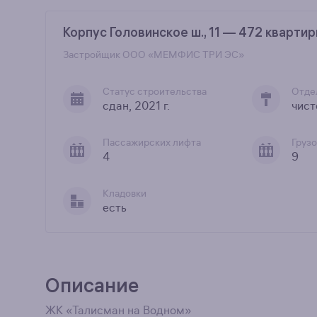
Корпус Головинское ш., 11 — 472 кварти
Застройщик
ООО «МЕМФИС ТРИ ЭС»
Статус строительства
Отде
сдан, 2021 г.
чист
Пассажирских лифта
Груз
4
9
Кладовки
есть
Описание
ЖК «Талисман на Водном»