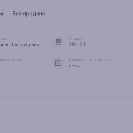
ры
Всё продано
лка
Этажей
овая, без отделки
20 – 24
овых лифтов
Коммерч. помещения
есть