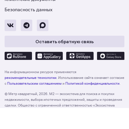
Безопасность данных
Оставить обратную связь
На информационном ресурсе применяются
рекомендательные технологии
. Использование сайта означает согласие
с
Пользовательским соглашением
и
Политикой конфиденциальности
.
© Метр квадратный, 2026. М2 — экосистема для поиска и покупки
недвижимости, выбора ипотечных предложений, защиты и проведения
сделки. Общество с ограниченной ответственностью «Экосистема
недвижимости «Метр квадратный», ОГРН 1197746330132 Адрес:
Отзыв о сайте
Оценить
127055, г. Москва, вн. тер. г. муниципальный округ Тверской, ул. Лесная,
д. 43