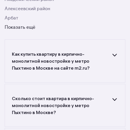
Алексеевский район
Арбат
Показать ещё
Как купить квартиру в кирпично-
монолитной новостройке у метро
Пыхтино в Москве на сайте m2.ru?
Ищете объявления о продаже квартир
в кирпично-монолитных новостройках у метро
Пыхтино в Москве? Воспользуйтесь фильтрами
или поиском в разделе.
Сколько стоит квартира в кирпично-
монолитной новостройке у метро
Пыхтино в Москве?
Самый большой выбор объектов недвижимости
с разной стоимостью — цены в данной