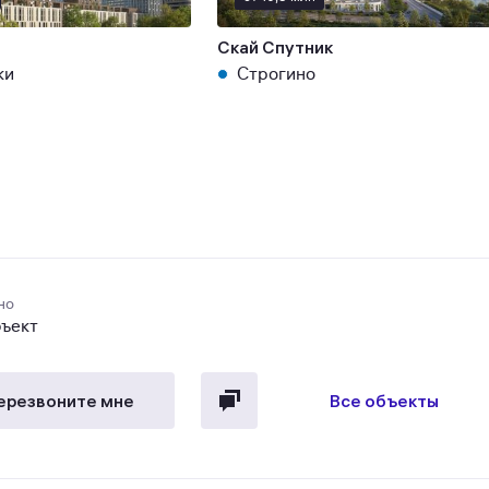
Скай Спутник
ки
Строгино
но
бъект
ерезвоните мне
Все объекты