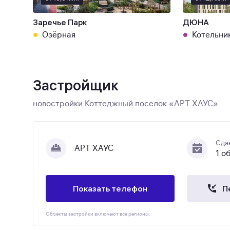
Заречье Парк
ДЮНА
Озёрная
Котельни
Застройщик
новостройки Коттеджный поселок «АРТ ХАУС»
Сда
АРТ ХАУС
1 о
Показать телефон
П
Объекты застройки включают все регионы.