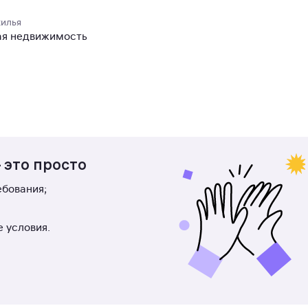
жилья
ая недвижимость
 это просто
бования;
 условия.