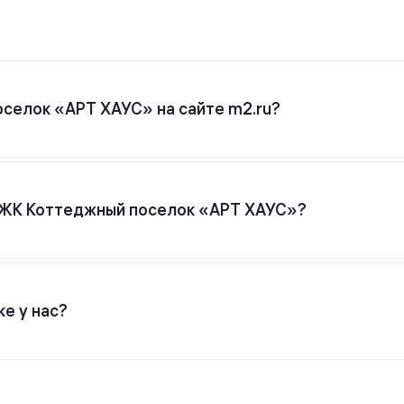
оселок «АРТ ХАУС» на сайте m2.ru?
ок «АРТ ХАУС» от застройщика АРТ ХАУС оставьте заявку 
у ЖК Коттеджный поселок «АРТ ХАУС»?
йщика АРТ ХАУС относится к классу бизнес. Минимальная
е у нас?
ментов на m2.ru представлены только официальными заст