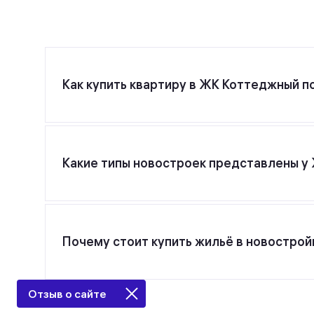
Как купить квартиру в ЖК Коттеджный п
Для покупки квартиры в ЖК Коттеджный посел
указанному номеру телефона.
Какие типы новостроек представлены 
ЖК Коттеджный поселок «АРТ ХАУС» от застро
Почему стоит купить жильё в новостройк
Все предложения о покупке квартир и апарта
Отзыв о сайте