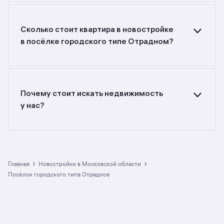
в новостройках
в посёлке городского типе Отрадном?
Воспользуйтесь фильтрами или поиском
Сколько стоит квартира в новостройке
в разделе.
в посёлке городского типе Отрадном?
Самый большой выбор объектов недвижимости
с разной стоимостью — цены в данной
подборке от до руб. Площадь составляет от
до кв. м., цена квадратного метра — от
Почему стоит искать недвижимость
до руб.
у нас?
Предложения на m2.ru — только
от официальных застройщиков. У нас самый
большой выбор квартир в новостройках
в посёлке городского типе Отрадном:
в разделе размещено 2 ЖК. Гарантия сделки:
›
›
Главная
Новостройки в Московской области
вернём полную стоимость недвижимости, если
посёлок городского типа Отрадное
что-то пойдёт не так.