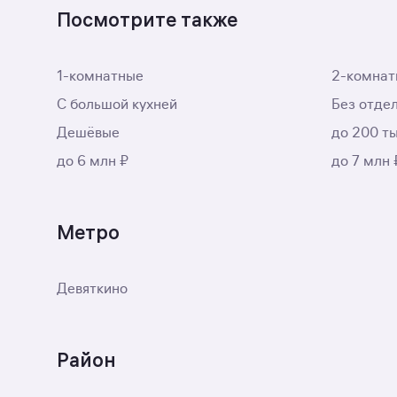
Посмотрите также
1-комнатные
2-комнат
С большой кухней
Без отде
Дешёвые
до 200 ты
до 6 млн ₽
до 7 млн 
Метро
Девяткино
Район