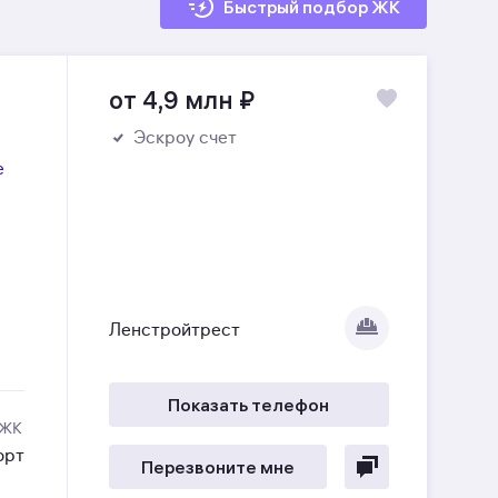
Быстрый подбор ЖК
от 4,9 млн
₽
Эскроу счет
е
Ленстройтрест
Показать телефон
 ЖК
орт
Перезвоните мне