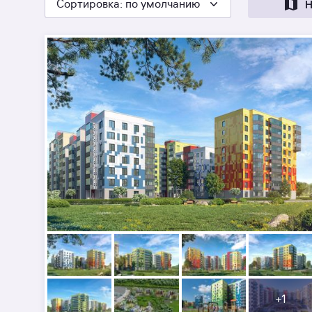
Сортировка
: по умолчанию
Н
+
1