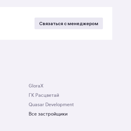
Связаться с менеджером
GloraX
ГК Расцветай
Quasar Development
Все застройщики