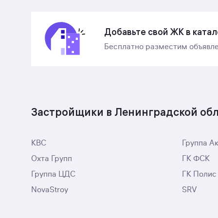
Добавьте свой ЖК в катал
Бесплатно разместим объявле
Застройщики в Ленинградской об
КВС
Группа А
Охта Групп
ГК ФСК
Группа ЦДС
ГК Полис
NovaStroy
SRV