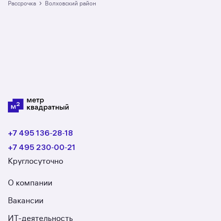
2 ЖК. Гарантия сделки: вернём полную
›
рассрочка
Волховский район
стоимость недвижимости, если что-то пойдёт
не так.
+7 495 136‑28‑18
+7 495 230‑00‑21
Круглосуточно
О компании
Вакансии
ИТ-деятельность