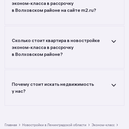
эконом-класса в рассрочку
в Волховском районе на сайте m2.ru?
Ищете объявления о продаже квартир
в новостройках эконом-класса в рассрочку
в Волховском районе? Воспользуйтесь
фильтрами или поиском в разделе.
Сколько стоит квартира в новостройке
эконом-класса в рассрочку
в Волховском районе?
Самый большой выбор объектов недвижимости
с разной стоимостью — цены в данной
подборке от до руб. Площадь составляет от
до кв. м., цена квадратного метра — от
Почему стоит искать недвижимость
до руб.
у нас?
Предложения на m2.ru — только
от официальных застройщиков. У нас самый
большой выбор квартир в новостройках
эконом-класса в рассрочку
в Волховском районе: в разделе размещено
›
›
›
Главная
Новостройки в Ленинградской области
эконом-класс