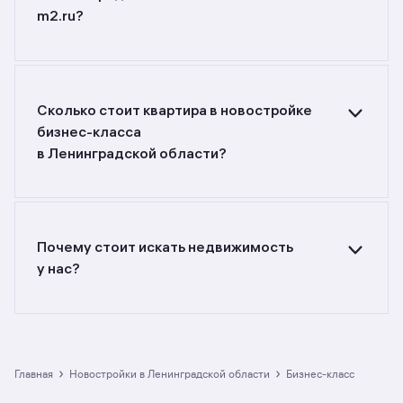
m2.ru?
Ищете объявления о продаже квартир
в новостройках бизнес-класса
в Ленинградской области? Воспользуйтесь
фильтрами или поиском в разделе.
Сколько стоит квартира в новостройке
бизнес-класса
в Ленинградской области?
Самый большой выбор объектов недвижимости
с разной стоимостью — цены в данной
подборке от до руб. Площадь составляет от
до кв. м., цена квадратного метра — от
Почему стоит искать недвижимость
до руб.
у нас?
Предложения на m2.ru — только
от официальных застройщиков. У нас самый
большой выбор квартир в новостройках
бизнес-класса в Ленинградской области:
в разделе размещено 3 ЖК. Гарантия сделки:
›
›
Главная
Новостройки в Ленинградской области
бизнес-класс
вернём полную стоимость недвижимости, если