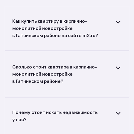
Как купить квартиру в кирпично-
монолитной новостройке
в Гатчинском районе на сайте m2.ru?
Ищете объявления о продаже квартир
в кирпично-монолитных новостройках
в Гатчинском районе? Воспользуйтесь
фильтрами или поиском в разделе.
Сколько стоит квартира в кирпично-
монолитной новостройке
в Гатчинском районе?
Самый большой выбор объектов недвижимости
с разной стоимостью — цены в данной
подборке от до руб. Площадь составляет от
до кв. м., цена квадратного метра — от
Почему стоит искать недвижимость
до руб.
у нас?
Предложения на m2.ru — только