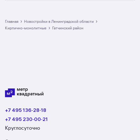
от официальных застройщиков. У нас самый
большой выбор квартир в кирпично-
монолитных новостройках
в Гатчинском районе: в разделе размещено
›
›
Главная
Новостройки в Ленинградской области
2 ЖК. Гарантия сделки: вернём полную
›
кирпично-монолитные
Гатчинский район
стоимость недвижимости, если что-то пойдёт
не так.
+7 495 136‑28‑18
+7 495 230‑00‑21
Круглосуточно