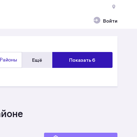
Войти
Районы
Ещё
Показать 6
айоне