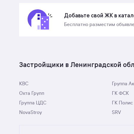
Добавьте свой ЖК в катал
Бесплатно разместим объявле
Застройщики в Ленинградской об
КВС
Группа А
Охта Групп
ГК ФСК
Группа ЦДС
ГК Полис
NovaStroy
SRV