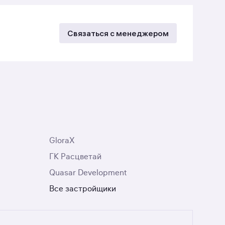
Связаться с менеджером
GloraX
ГК Расцветай
Quasar Development
Все застройщики