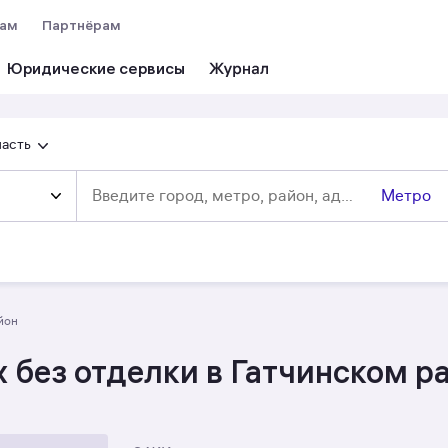
вам
Партнёрам
Юридические сервисы
ласть
Метро
айон
 без отделки в Гатчинском р