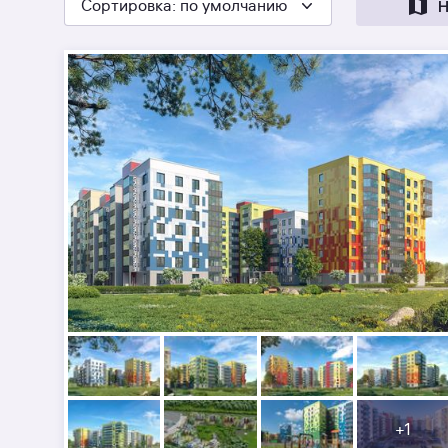
Сортировка
: по умолчанию
Н
+
1