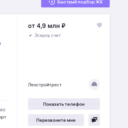
Быстрый подбор ЖК
от 4,9 млн
₽
Эскроу счет
е
Ленстройтрест
Показать телефон
 ЖК
орт
Перезвоните мне