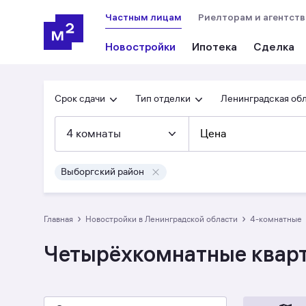
Частным лицам
Риелторам и агентст
Новостройки
Ипотека
Сделка
Срок сдачи
Тип отделки
Ленинградская об
4 комнаты
Цена
Выборгский район
›
›
Главная
Новостройки в Ленинградской области
4-комнатные
Четырёхкомнатные кварт