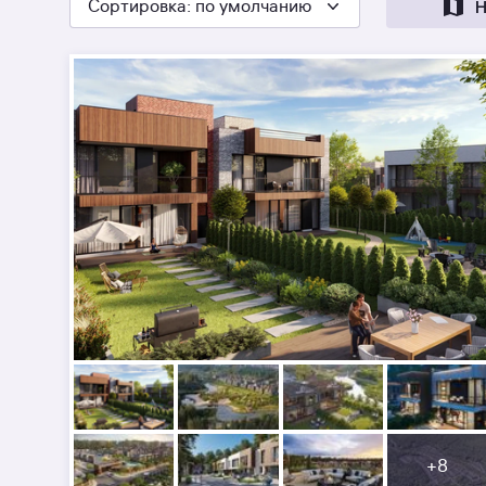
Сортировка
: по умолчанию
Н
+
8