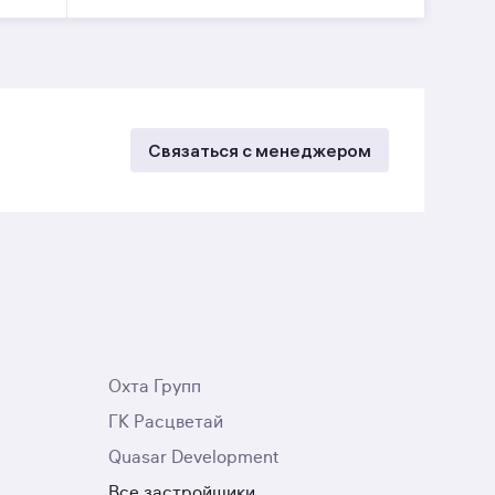
Связаться с менеджером
Охта Групп
ГК Расцветай
Quasar Development
Все застройщики