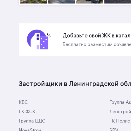
Добавьте свой ЖК в катал
Бесплатно разместим объявле
Застройщики в Ленинградской об
КВС
Группа А
ГК ФСК
Ленстрой
Группа ЦДС
ГК Полис
NovaStroy
SRV