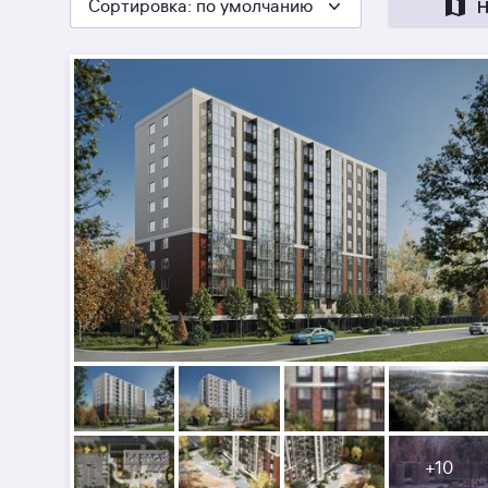
Сортировка
: по умолчанию
Н
+
10