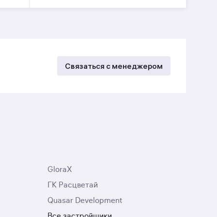
Связаться с менеджером
GloraX
ГК Расцветай
Quasar Development
Все застройщики