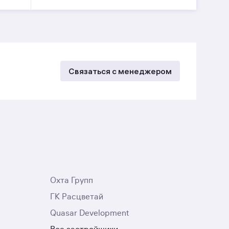
Связаться с менеджером
Охта Групп
ГК Расцветай
Quasar Development