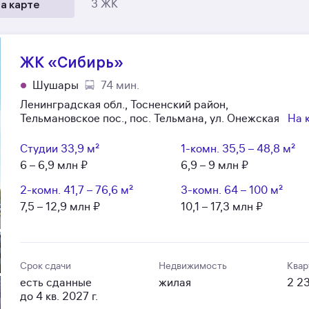
а карте
3 ЖК
ЖК «Сибирь»
Шушары
74 мин.
Ленинградская обл., Тосненский район,
Тельмановское пос., пос. Тельмана, ул. Онежская
На 
Студии
33,9 м²
1-комн.
35,5 – 48,8 м²
6 – 6,9 млн ₽
6,9 – 9 млн ₽
2-комн.
41,7 – 76,6 м²
3-комн.
64 – 100 м²
7,5 – 12,9 млн ₽
10,1 – 17,3 млн ₽
Срок сдачи
Недвижимость
Квар
есть сданные
жилая
2 2
до 4 кв. 2027 г.