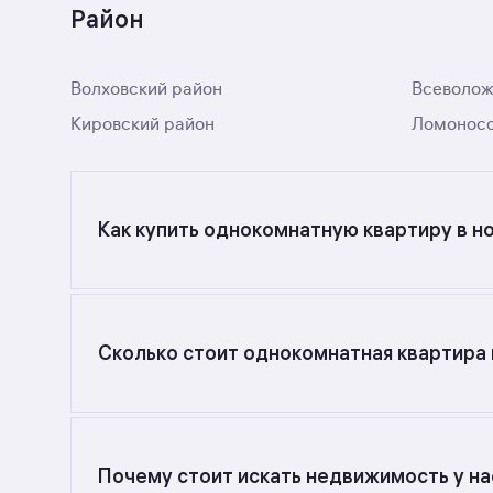
Район
Волховский район
Всеволож
Кировский район
Ломоносо
Как купить однокомнатную квартиру в н
Ищете объявления о продаже однокомнатных к
Сколько стоит однокомнатная квартира 
Самый большой выбор объектов недвижимости 
от 60,68 до 60,68 кв. м., цена квадратного ме
Почему стоит искать недвижимость у на