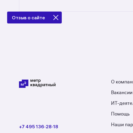
Предложения на m2.ru — только от официальн
в Тосненском районе: в разделе размещено 3 
Отзыв о сайте
О компан
Вакансии
ИТ-деяте
Помощь
Наши па
+7 495 136‑28‑18