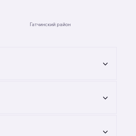
Гатчинский район
тесь фильтрами или поиском в разделе.
5 260 до 10 285 260 руб. Площадь составляет