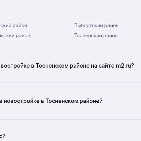
ский район
Выборгский район
вский район
Тосненский район
овостройке в Тосненском районе на сайте m2.ru?
вартир в новостройках в Тосненском районе? Воспользуй
в новостройке в Тосненском районе?
с разной стоимостью — цены в данной подборке от 10 28
тра — от 216 000 до 216 000 руб.
с?