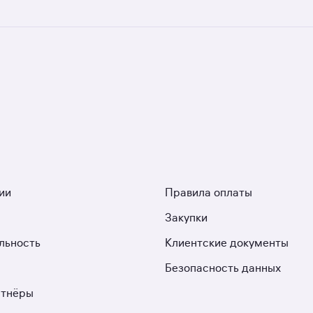
ых застройщиков. У нас самый большой выбор однокомнат
ЖК. Гарантия сделки: вернём полную стоимость недвижимос
ии
Правила оплаты
Закупки
льность
Клиентские документы
Безопасность данных
ртнёры