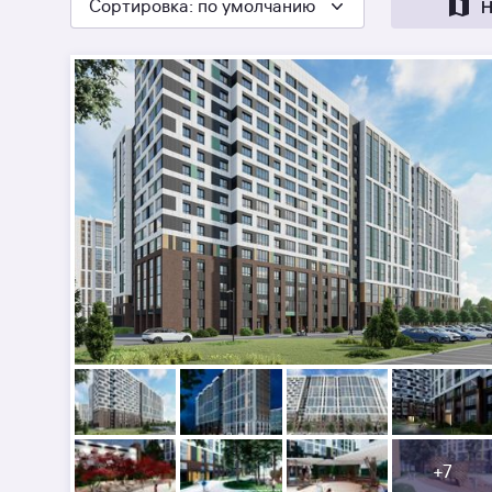
Сортировка
: по умолчанию
Н
+
7