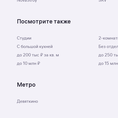
NovaStroy
SRV
Посмотрите также
Студии
2-комнат
С большой кухней
Без отде
до 200 тыс ₽ за кв. м
до 250 ты
до 10 млн ₽
до 15 млн
Метро
Девяткино