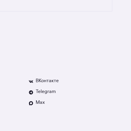
ных квартир в новостройках
ти, если что-то пойдёт не так.
ВКонтакте
Telegram
Max