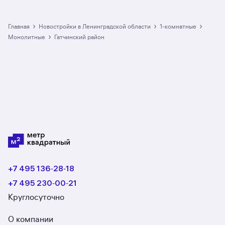
большой выбор однокомнатных квартир
в монолитных новостройках
в Гатчинском районе: в разделе размещено
›
›
›
Главная
Новостройки в Ленинградской области
1-комнатные
3 ЖК. Гарантия сделки: вернём полную
›
монолитные
Гатчинский район
стоимость недвижимости, если что-то пойдёт
не так.
+7 495 136‑28‑18
+7 495 230‑00‑21
Круглосуточно
О компании