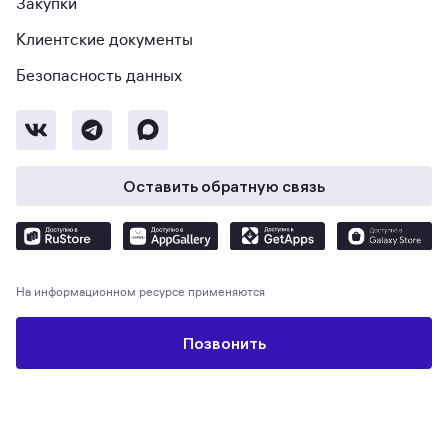
Закупки
Клиентские документы
Безопасность данных
Оставить обратную связь
На информационном ресурсе применяются
рекомендательные технологии
. Использование сайта означает согласие
с
Пользовательским соглашением
и
Политикой конфиденциальности
.
Позвонить
© Метр квадратный, 2026. М2 — экосистема для поиска и покупки
недвижимости, выбора ипотечных предложений, защиты и проведения
сделки. Общество с ограниченной ответственностью «Экосистема
недвижимости «Метр квадратный», ОГРН 1197746330132 Адрес:
127055, г. Москва, вн. тер. г. муниципальный округ Тверской, ул. Лесная,