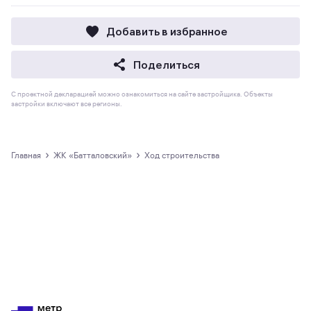
Добавить в избранное
Поделиться
С проектной декларацией можно ознакомиться на сайте застройщика. Объекты
застройки включают все регионы.
›
›
Главная
ЖК «Батталовский»
Ход строительства