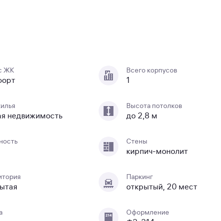
с ЖК
Всего корпусов
форт
1
жилья
Высота потолков
ая недвижимость
до 2,8 м
ность
Стены
кирпич-монолит
итория
Паркинг
ытая
открытый, 20 мест
а
Оформление