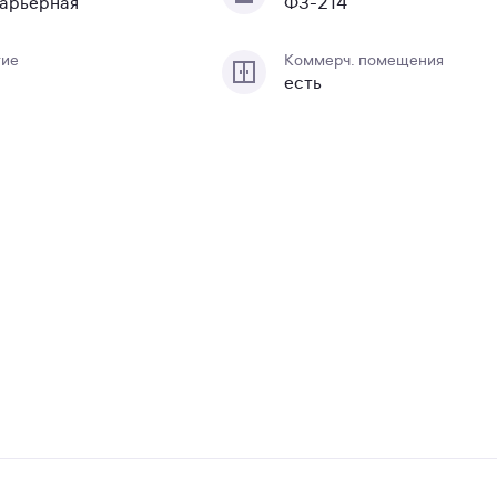
арьерная
ФЗ-214
тие
Коммерч. помещения
есть