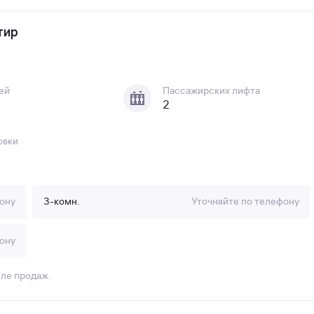
тир
ей
Пассажирских лифта
2
овки
ону
3-комн.
Уточняйте по телефону
ону
еле продаж.