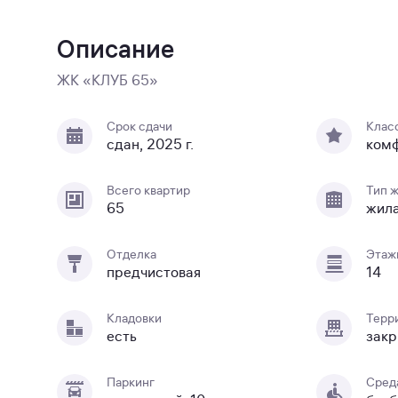
Описание
ЖК «КЛУБ 65»
Срок сдачи
Клас
сдан, 2025 г.
ком
Всего квартир
Тип 
65
жил
Отделка
Этаж
предчистовая
14
Кладовки
Терр
есть
закр
Паркинг
Сред