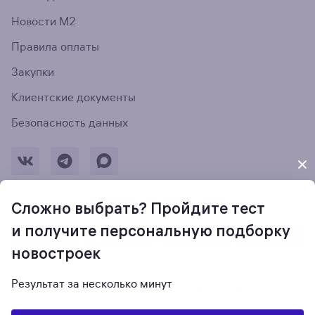
Новости М2
Правила оплаты
Закупки
Клиентские документы
Безопасность данных
Оставить обратную связь
Сложно выбрать? Пройдите тест
и получите персональную подборку
новостроек
На информационном ресурсе применяются
Результат за несколько минут
рекомендательные технологии
. Использование сайта означает согласие
с
Пользовательским соглашением
и
Политикой конфиденциальности
.