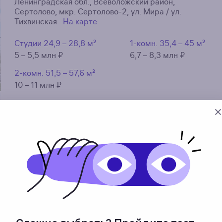
Ленинградская обл., Всеволожский район,
Сертолово, мкр. Сертолово-2, ул. Мира / ул.
Тихвинская
На карте
Студии
24,9 – 28,8 м²
1-комн.
35,4 – 45 м²
5 – 5,5 млн ₽
6,7 – 8,3 млн ₽
2-комн.
51,5 – 57,6 м²
10 – 11 млн ₽
Срок сдачи
Недвижимость
Класс
до 3 кв. 2026 г.
жилая
комф
ЖК «Невская Долина»
Ленинградская обл., Всеволожский район, пос.
Свердловское, д. Новосаратовка
На карте