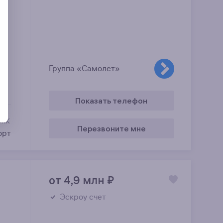
Группа «Самолет»
Показать телефон
 ЖК
Перезвоните мне
орт
от 4,9 млн
₽
Эскроу счет