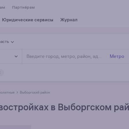
вам
Партнёрам
Юридические сервисы
ласть
Метро
›
онолитные
Выборгский район
востройках в Выборгском ра