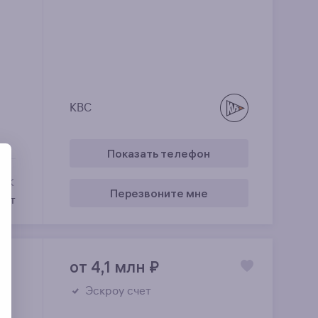
КВС
Показать телефон
 ЖК
Перезвоните мне
орт
от 4,1 млн
₽
Эскроу счет