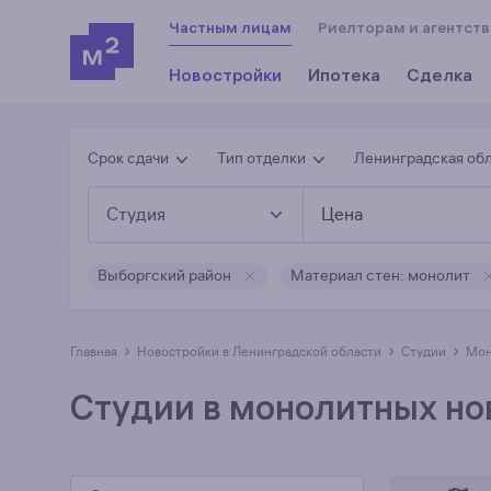
Частным лицам
Риелторам и агентст
Новостройки
Ипотека
Сделка
Срок сдачи
Тип отделки
Ленинградская об
Студия
Цена
Выборгский район
Материал стен: монолит
›
›
›
Главная
Новостройки в Ленинградской области
студии
м
Студии в монолитных но